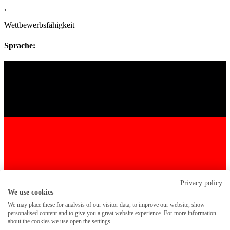
,
Wettbewerbsfähigkeit
Sprache:
Privacy policy
We use cookies
We may place these for analysis of our visitor data, to improve our website, show
personalised content and to give you a great website experience. For more information
about the cookies we use open the settings.