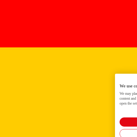
We use c
We may place
content and
open the set