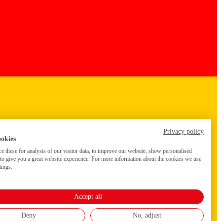
Privacy policy
ookies
 these for analysis of our visitor data, to improve our website, show personalised
 to give you a great website experience. For more information about the cookies we use
tings.
Accept all
Deny
No, adjust