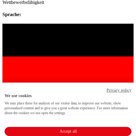
Wettbewerbsfähigkeit
Sprache:
Privacy policy
We use cookies
We may place these for analysis of our visitor data, to improve our website, show
personalised content and to give you a great website experience. For more information
about the cookies we use open the settings.
Anmelden
Accept all