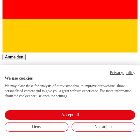
Anmelden
Anmeldung erforderlich. Die Teilnahme an dieser Veranstaltung ist
Privacy policy
nur in Kombination mit einem gültigen Ticket für den Zukunftstag
We use cookies
Mittelstand 2026 möglich.
We may place these for analysis of our visitor data, to improve our website, show
personalised content and to give you a great website experience. For more information
about the cookies we use open the settings.
Accept all
Deny
No, adjust