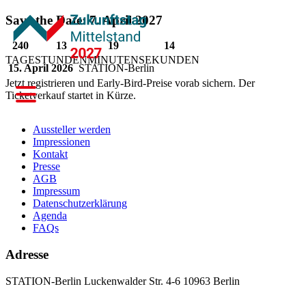
Save the Date: 7. April 2027
240
13
19
14
TAGE
STUNDEN
MINUTEN
SEKUNDEN
15. April 2026
STATION-Berlin
Jetzt registrieren und Early-Bird-Preise vorab sichern. Der
Ticketverkauf startet in Kürze.
Aussteller werden
Impressionen
Kontakt
Presse
AGB
Impressum
Datenschutzerklärung
Agenda
FAQs
Adresse
STATION-Berlin
Luckenwalder Str. 4-6
10963 Berlin