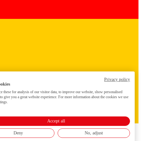
Privacy policy
ookies
 these for analysis of our visitor data, to improve our website, show personalised
 to give you a great website experience. For more information about the cookies we use
tings.
Accept all
Deny
No, adjust