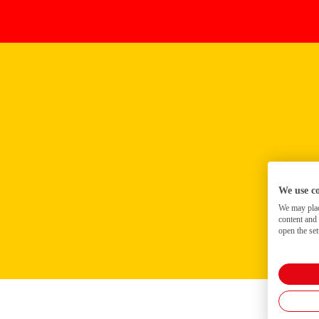
We use c
We may place
content and
open the set