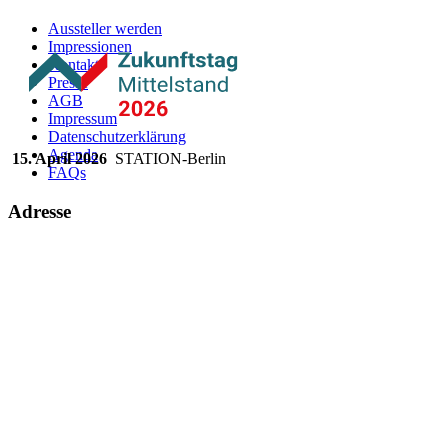
Aussteller werden
Impressionen
Kontakt
Presse
AGB
Impressum
Datenschutzerklärung
Agenda
15. April 2026
STATION-Berlin
FAQs
Adresse