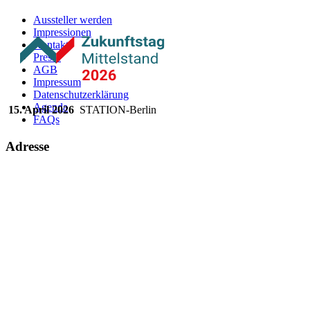
Aussteller werden
Impressionen
Kontakt
Presse
AGB
Impressum
Datenschutzerklärung
Agenda
15. April 2026
STATION-Berlin
FAQs
Adresse