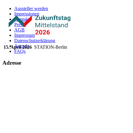
Aussteller werden
Impressionen
Kontakt
Presse
AGB
Impressum
Datenschutzerklärung
Agenda
15. April 2026
STATION-Berlin
FAQs
Adresse