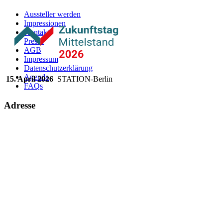
Aussteller werden
Impressionen
Kontakt
Presse
AGB
Impressum
Datenschutzerklärung
Agenda
15. April 2026
STATION-Berlin
FAQs
Adresse